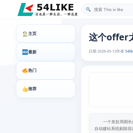
搜索内容
主页
这个off
日期 2026-05-12
作者
54li
最新
热门
推荐
一个发款周期长的
自动建站系统剔除容