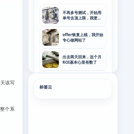
不再多号测试，开始用
单号去顶上限，我更想
看看一个号能跑到哪一
步
offer恢复上线，我开始
专心做网站了
出去两天回来，这个月
ROI基本心里有数了
项目可以停一天，人不
每天该写
能硬撑
标签云
折腾了几天，自动建站
系统终于跑起来了
整个系