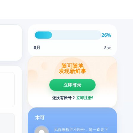
26%
8月
8 天
随可随地
发现新鲜事
立即登录
还没有帐号？
立即注册!
木可
风雨兼程并不轻松，能一直走下