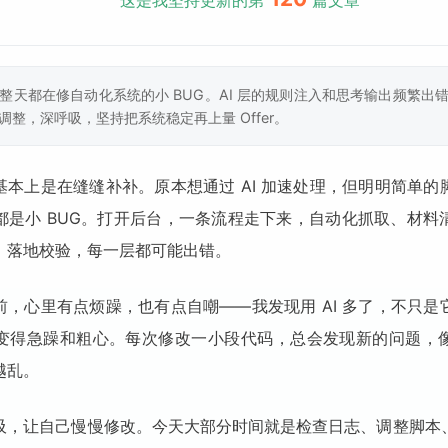
这是我坚持更新的第
篇文章
整天都在修自动化系统的小 BUG。AI 层的规则注入和思考输出频繁出
调整，深呼吸，坚持把系统稳定再上量 Offer。
基本上是在缝缝补补。原本想通过 AI 加速处理，但明明简单的
都是小 BUG。打开后台，一条流程走下来，自动化抓取、材料
、落地校验，每一层都可能出错。
前，心里有点烦躁，也有点自嘲——我发现用 AI 多了，不只是
变得急躁和粗心。每次修改一小段代码，总会发现新的问题，
越乱。
吸，让自己慢慢修改。今天大部分时间就是检查日志、调整脚本