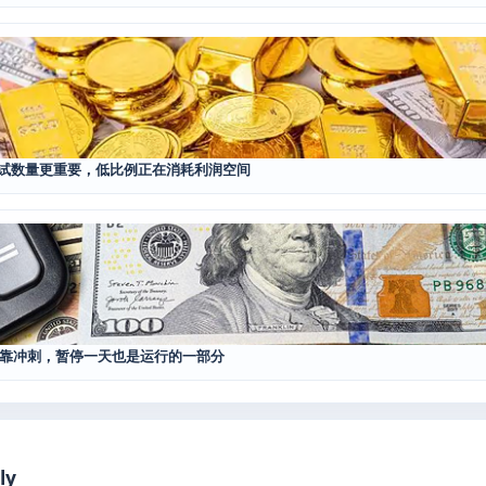
择比测试数量更重要，低比例正在消耗利润空间
靠冲刺，暂停一天也是运行的一部分
ly