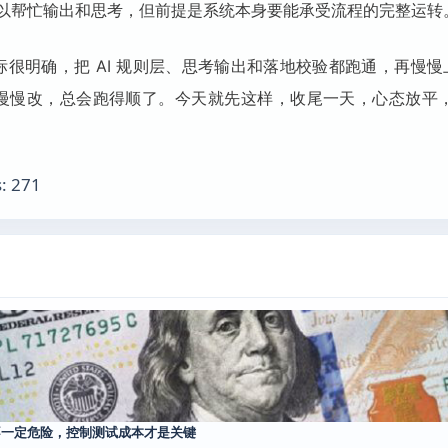
 可以帮忙输出和思考，但前提是系统本身要能承受流程的完整运转
很明确，把 AI 规则层、思考输出和落地校验都跑通，再慢慢上更
慢慢改，总会跑得顺了。今天就先这样，收尾一天，心态放平
:
271
fer 不一定危险，控制测试成本才是关键