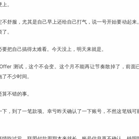
硬上。
定不舒服，尤其是自己早上还给自己打气，说一号开始要动起来
烦了。
必要把自己搞得太难看。今天没上，明天来就是。
 Offer 测试，这个不会变。这个月不能再让节奏散掉了，前
拖了不少时间。
还算不错的事。
一下，到了一笔款项。幸亏昨天确认了一下账号，不然这笔钱可
事情吃过亏，联盟付款周期本来就长，账号信息再不确认，钱明