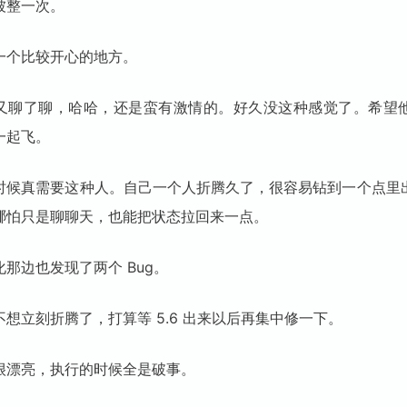
被整一次。
一个比较开心的地方。
又聊了聊，哈哈，还是蛮有激情的。好久没这种感觉了。希望
一起飞。
时候真需要这种人。自己一个人折腾久了，很容易钻到一个点里
哪怕只是聊聊天，也能把状态拉回来一点。
那边也发现了两个 Bug。
想立刻折腾了，打算等 5.6 出来以后再集中修一下。
很漂亮，执行的时候全是破事。