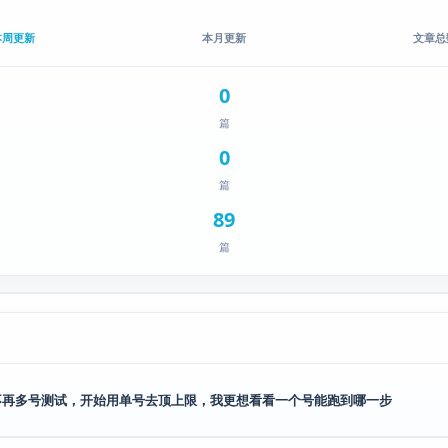
本周更新
本月更新
文章总
0
篇
0
篇
89
篇
不再多号测试，开始用单号去顶上限，我更想看看一个号能跑到哪一步